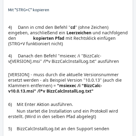
Mit "STRG+C" kopieren
4) Dann in cmd den Befehl "
cd
"
(ohne Zeichen)
eingeben, anschließend ein
Leerzeichen
und nachfolgend
den
kopierten Pfad
mit Rechtsklick einfügen
(STRG+V funktioniert nicht)
4) Danach den Befehl "msiexec /i "BizzCalc-
v[VERSION].msi" /l*v BizzCalcInstallLog.txt" ausführen
[VERSION] - muss durch die aktuelle Versionsnummer
ersetzt werden - als Beispiel Version "10.0.13" (auch die
Klammern entfernen) =
"msiexec /i "BizzCalc-
v10.0.13.msi" /l*v BizzCalcInstallLog.txt"
6) Mit Enter Aktion ausführen.
Nun startet die Installation und ein Protokoll wird
erstellt. (Wird in den selben Pfad abgelegt)
5) BizzCalcInstallLog.txt an den Support senden